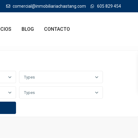
comercial@inmobiliariachastang.com
605 829 454
ICIOS
BLOG
CONTACTO
Types
Types