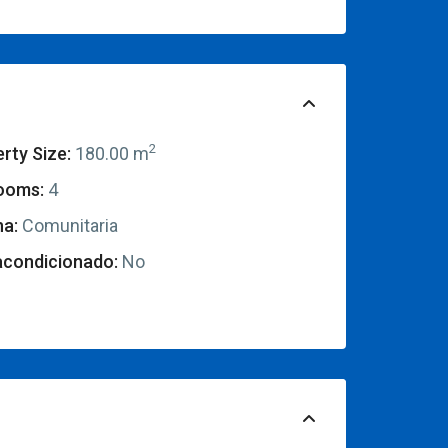
2
rty Size:
180.00 m
ooms:
4
na:
Comunitaria
acondicionado:
No