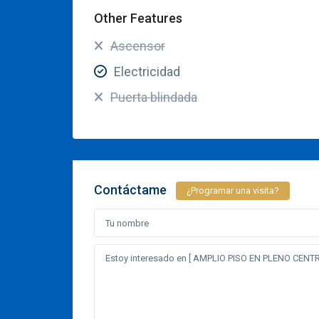
Other Features
Ascensor
Electricidad
Puerta blindada
Contáctame
¿Programar una visita?