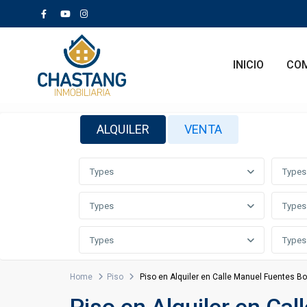
INICIO
CO
ALQUILER
VENTA
Types
Types
Types
Types
Types
Types
Home
Piso
Piso en Alquiler en Calle Manuel Fuentes B