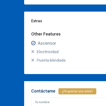
Extras
Other Features
Ascensor
Electricidad
Puerta blindada
Contáctame
¿Programar una visita?