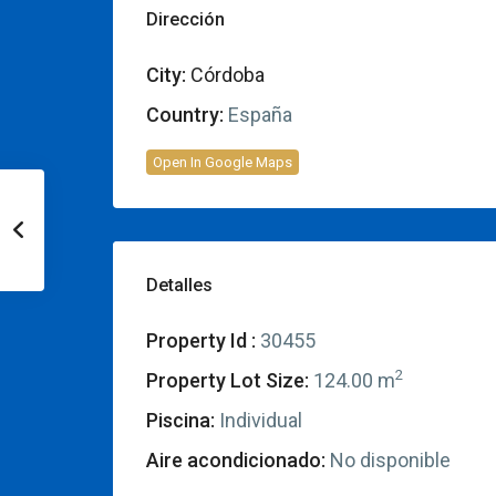
Dirección
City:
Córdoba
Country:
España
Open In Google Maps
Detalles
Property Id :
30455
2
Property Lot Size:
124.00 m
Piscina:
Individual
Aire acondicionado:
No disponible