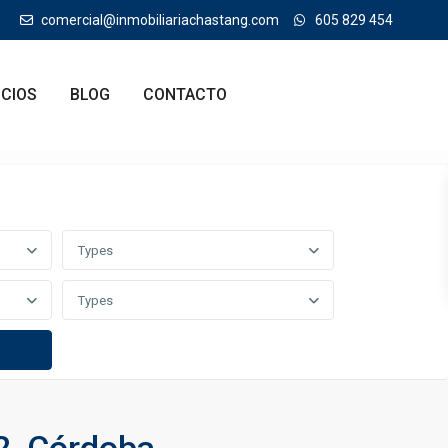
comercial@inmobiliariachastang.com
605 829 454
ICIOS
BLOG
CONTACTO
Types
Types