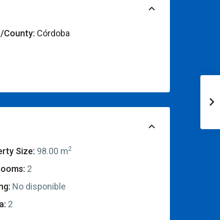
e/County:
Córdoba
2
rty Size:
98.00 m
rooms:
2
ng:
No disponible
a:
2