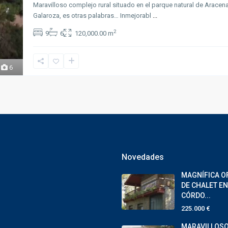
Maravilloso complejo rural situado en el parque natural de Aracena
Galaroza, es otras palabras… Inmejorabl
...
2
9
6
120,000.00 m
6
Novedades
MAGNÍFICA O
DE CHALET EN
CÓRDO...
225.000 €
MARAVILLOS