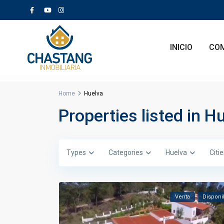
INICIO
CO
Home
Huelva
Properties listed in H
Types
Categories
Huelva
Citi
Venta
Disponi