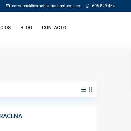
comercial@inmobiliariachastang.com
605 829 454
ICIOS
BLOG
CONTACTO
ARACENA