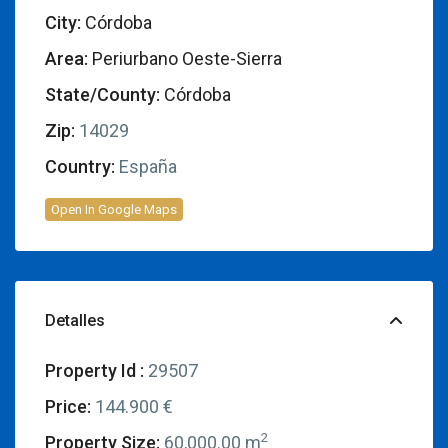
City:
Córdoba
Area:
Periurbano Oeste-Sierra
State/County:
Córdoba
Zip:
14029
Country:
España
Open In Google Maps
Detalles
Property Id :
29507
Price:
144.900 €
2
Property Size:
60,000.00 m