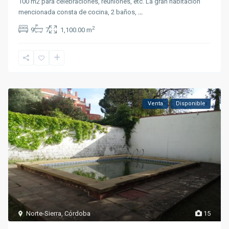
100 m2 para celebraciones, reuniones, etc. La gran habitación
mencionada consta de cocina, 2 baños,
...
2
9
7
1,100.00 m
Venta
Disponible
Norte-Sierra
,
Córdoba
15