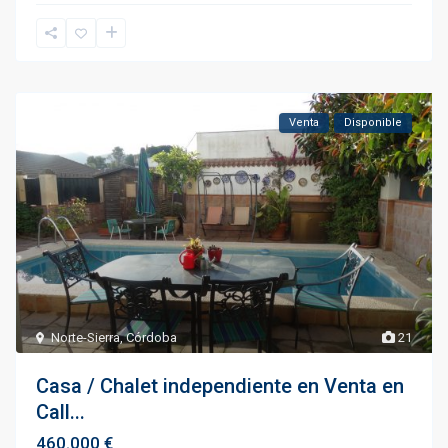
Venta
Disponible
Norte-Sierra
,
Córdoba
21
Casa / Chalet independiente en Venta en
Call...
460.000 €