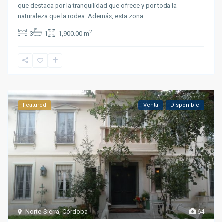
que destaca por la tranquilidad que ofrece y por toda la
naturaleza que la rodea. Además, esta zona
...
2
3
1
1,900.00 m
Featured
Venta
Disponible
Norte-Sierra
,
Córdoba
64