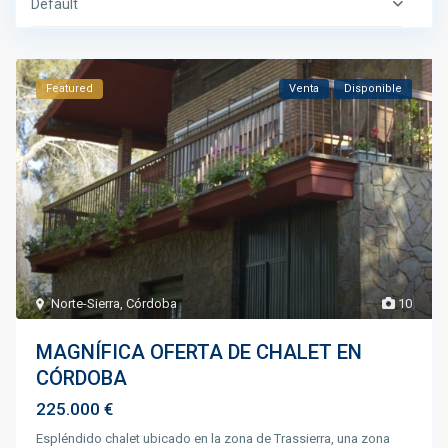
Default
Featured
Venta
Disponible
Norte-Sierra
,
Córdoba
10
MAGNÍFICA OFERTA DE CHALET EN
CÓRDOBA
225.000 €
Espléndido chalet ubicado en la zona de Trassierra, una zona