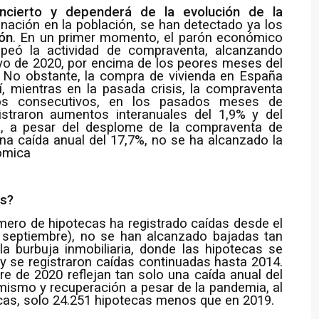
incierto y dependerá de la evolución de la
unación en la población, se han detectado ya los
ón
. En un primer momento, el parón económico
lpeó la actividad de compraventa, alcanzando
yo de 2020, por encima de los peores meses del
ia. No obstante, la compra de vivienda en España
, mientras en la pasada crisis, la compraventa
ños consecutivos, en los pasados meses de
straron aumentos interanuales del 1,9% y del
o, a pesar del desplome de la compraventa de
na caída anual del 17,7%, no se ha alcanzado la
nómica
as?
ero de hipotecas ha registrado caídas desde el
n septiembre), no se han alcanzado bajadas tan
la burbuja inmobiliaria, donde las hipotecas se
 se registraron caídas continuadas hasta 2014.
re de 2020 reflejan tan solo una caída anual del
mismo y recuperación a pesar de la pandemia, al
tecas, solo 24.251 hipotecas menos que en 2019.