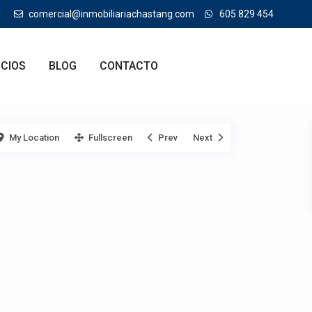
comercial@inmobiliariachastang.com
605 829 454
ICIOS
BLOG
CONTACTO
My Location
Fullscreen
Prev
Next