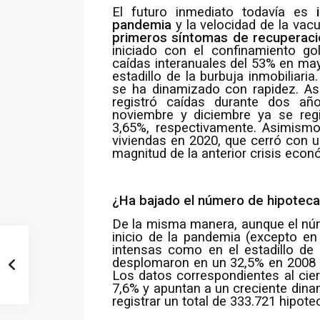
El futuro inmediato todavía es
pandemia
y la velocidad de la vac
primeros síntomas de recuperaci
iniciado con el confinamiento go
caídas interanuales del 53% en ma
estadillo de la burbuja inmobiliar
se ha dinamizado con rapidez. Así
registró caídas durante dos a
noviembre y diciembre ya se regi
3,65%, respectivamente. Asimism
viviendas en 2020, que cerró con u
magnitud de la anterior crisis eco
¿Ha bajado el número de hipotec
De la misma manera, aunque el núm
inicio de la pandemia (excepto e
intensas como en el estadillo de 
desplomaron en un 32,5% en 2008 y
Los datos correspondientes al cier
7,6% y apuntan a un creciente dina
registrar un total de 333.721 hipo