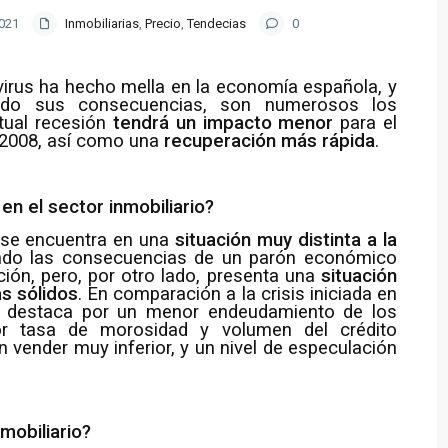
2021
Inmobiliarias
,
Precio
,
Tendecias
0
avirus ha hecho mella en la economía española, y
rido sus consecuencias, son numerosos los
tual recesión
tendrá un impacto menor
para el
n 2008, así como una
recuperación más rápida
.
n el sector inmobiliario?
io se encuentra en una
situación muy distinta a la
endo las consecuencias de un parón económico
ción, pero, por otro lado, presenta una
situación
s sólidos
. En comparación a la crisis iniciada en
ual destaca por un menor endeudamiento de los
r tasa de morosidad y volumen del crédito
in vender muy inferior, y un nivel de especulación
mobiliario?